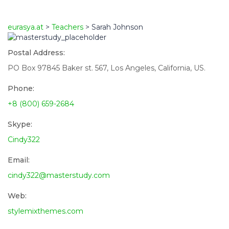
Formular absenden
Nachricht versendet.
Schließen
eurasya.at
>
Teachers
>
Sarah Johnson
Postal Address:
PO Box 97845 Baker st. 567, Los Angeles, California, US.
Phone:
+8 (800) 659-2684
Skype:
Cindy322
Email:
cindy322@masterstudy.com
Web:
stylemixthemes.com